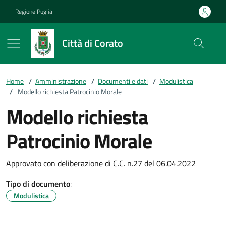
Vai ai contenuti
Vai al footer
Regione Puglia
Città di Corato
Home
/
Amministrazione
/
Documenti e dati
/
Modulistica
/
Modello richiesta Patrocinio Morale
Modello richiesta
Patrocinio Morale
Approvato con deliberazione di C.C. n.27 del 06.04.2022
Tipo di documento
:
Modulistica