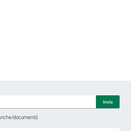
ree
Invio
cariche/documenti)