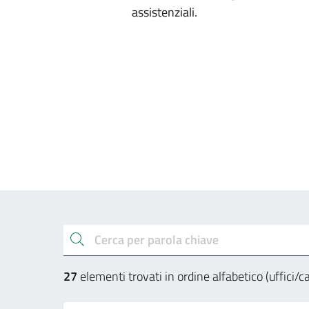
assistenziali.
Esplora gli uffici e a
cerca
27
elementi trovati in ordine alfabetico (uffici/