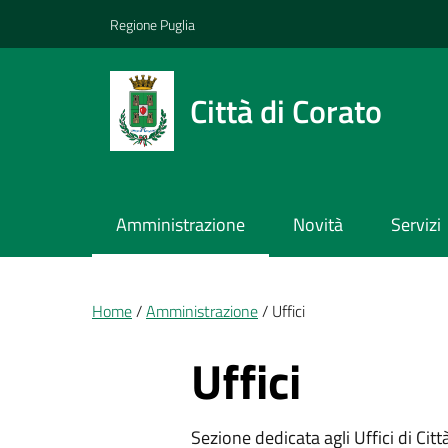
Vai ai contenuti
Vai al footer
Regione Puglia
Città di Corato
Amministrazione
Novità
Servizi
Briciole di pane
Home
Amministrazione
Uffici
Uffici
Sezione dedicata agli Uffici di Città, 