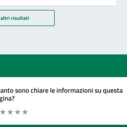
altri risultati
anto sono chiare le informazioni su questa
gina?
a da 1 a 5 stelle la pagina
ta 1 stelle su 5
Valuta 2 stelle su 5
Valuta 3 stelle su 5
Valuta 4 stelle su 5
Valuta 5 stelle su 5