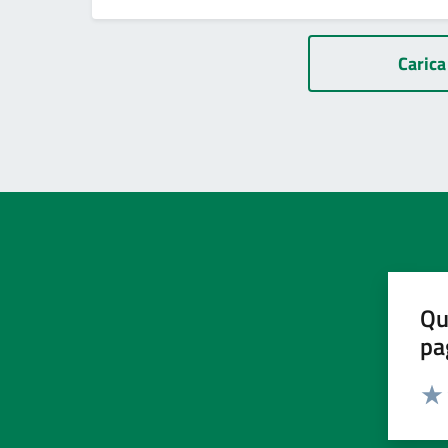
Paginazione
Carica 
Qu
pa
Valut
Valu