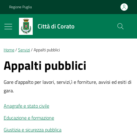
Vai ai contenuti
Vai al footer
Regione Puglia
Città di Corato
Briciole di pane
Home
Servizi
Appalti pubblici
Appalti pubblici
Gare d’appalto per lavori, servizi,ì e forniture, avvisi ed esiti di
gara.
Anagrafe e stato civile
Educazione e formazione
Giustizia e sicurezza pubblica