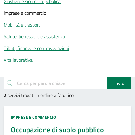
Giustizia e sicurezza pubblica
Imprese e commercio
Mobilità e trasporti
Salute, benessere e assistenza
Tributi, finanze e contravvenzioni
Vita lavorativa
Esplora tutti i servizi
cerca
Invio
2
servizi trovati in ordine alfabetico
Categoria:
IMPRESE E COMMERCIO
Occupazione di suolo pubblico