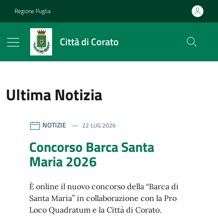
Vai ai contenuti
Vai al footer
Regione Puglia
Città di Corato
Ultima Notizia
riferimento blocco
Città di Corato
Contenuti in evidenza
NOTIZIE
22 LUG 2026
Concorso Barca Santa
Maria 2026
È online il nuovo concorso della “Barca di
Santa Maria” in collaborazione con la Pro
Loco Quadratum e la Città di Corato.