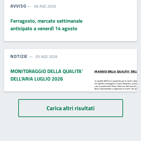
TIPO NOTIZIA:
AVVISO
06 AGO 2026
Ferragosto, mercato settimanale
anticipato a venerdì 14 agosto
TIPO NOTIZIA:
NOTIZIE
05 AGO 2026
MONITORAGGIO DELLA QUALITA’
DELL’ARIA LUGLIO 2026
Paginazione
Carica altri risultati