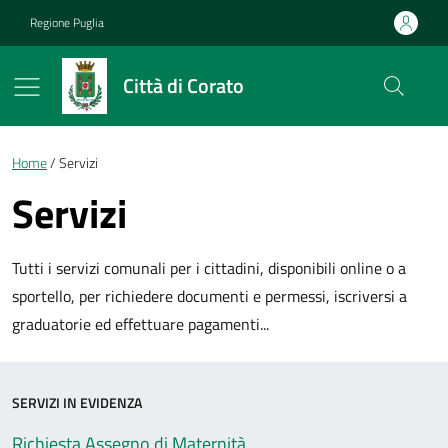
Vai ai contenuti
Vai al footer
Regione Puglia
Città di Corato
Briciole di pane
Home
Servizi
Servizi
Tutti i servizi comunali per i cittadini, disponibili online o a
sportello, per richiedere documenti e permessi, iscriversi a
graduatorie ed effettuare pagamenti...
SERVIZI IN EVIDENZA
Richiesta Assegno di Maternità