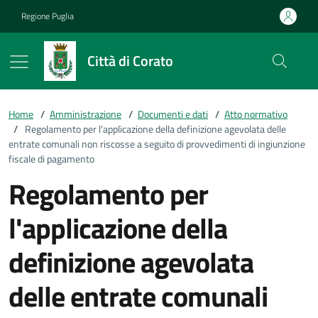
Vai ai contenuti
Vai al footer
Regione Puglia
Città di Corato
Home
/
Amministrazione
/
Documenti e dati
/
Atto normativo
/
Regolamento per l'applicazione della definizione agevolata delle
entrate comunali non riscosse a seguito di provvedimenti di ingiunzione
fiscale di pagamento
Regolamento per
l'applicazione della
definizione agevolata
delle entrate comunali