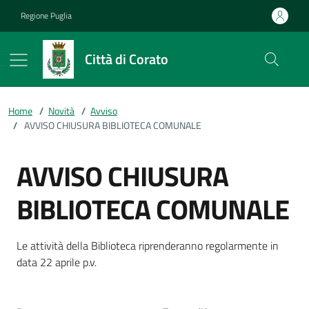
Vai ai contenuti
Vai al footer
Regione Puglia
Città di Corato
Home
/
Novità
/
Avviso
/
AVVISO CHIUSURA BIBLIOTECA COMUNALE
AVVISO CHIUSURA
BIBLIOTECA COMUNALE
Dettagli della notizia
Le attività della Biblioteca riprenderanno regolarmente in
data 22 aprile p.v.