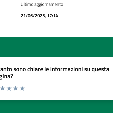
Ultimo aggiornamento
21/06/2025, 17:14
anto sono chiare le informazioni su questa
gina?
a da 1 a 5 stelle la pagina
ta 1 stelle su 5
Valuta 2 stelle su 5
Valuta 3 stelle su 5
Valuta 4 stelle su 5
Valuta 5 stelle su 5