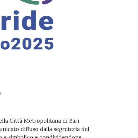
e
lla Città Metropolitana di Bari
nicato diffuso dalla segreteria del
ico e simbolico e condividendone