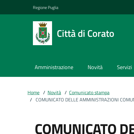
Vai ai contenuti
Vai al footer
Regione Puglia
Città di Corato
Amministrazione
Novità
Servizi
Home
/
Novità
/
Comunicato stampa
/
COMUNICATO DELLE AMMINISTRAZIONI COMUNA
COMUNICATO DE