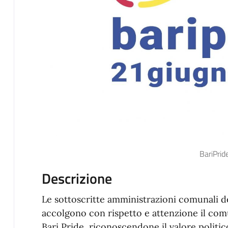
BariPrid
Descrizione
Le sottoscritte amministrazioni comunali de
accolgono con rispetto e attenzione il comu
Bari Pride, riconoscendone il valore polit