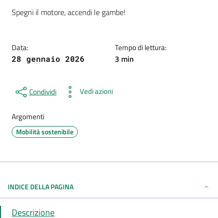
Dettagli della notizia
Spegni il motore, accendi le gambe!
Data:
Tempo di lettura:
3 min
28 gennaio 2026
Vedi azioni
Condividi
Argomenti
Mobilità sostenibile
INDICE DELLA PAGINA
Descrizione