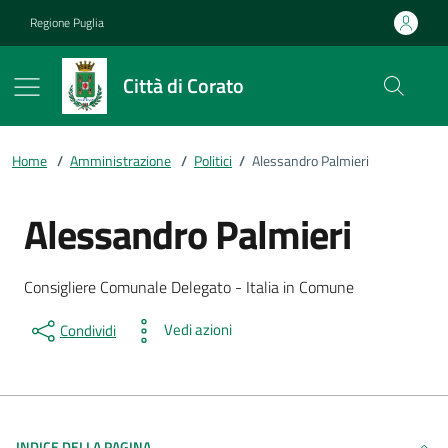
Vai ai contenuti
Vai al footer
Regione Puglia
Città di Corato
Home
/
Amministrazione
/
Politici
/
Alessandro Palmieri
Alessandro Palmieri
Dettagli della persona
Descrizione breve
Consigliere Comunale Delegato - Italia in Comune
Vedi azioni
Condividi
INDICE DELLA PAGINA