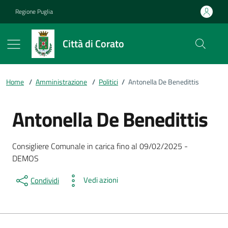
Vai ai contenuti
Vai al footer
Regione Puglia
Città di Corato
Home
/
Amministrazione
/
Politici
/
Antonella De Benedittis
Antonella De Benedittis
Dettagli della persona
Descrizione breve
Consigliere Comunale in carica fino al 09/02/2025 -
DEMOS
Vedi azioni
Condividi