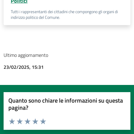
Politici
Tutti i rappresentanti dei cittadini che compongono gli organi di
indirizzo politico del Comune.
Ultimo aggiornamento
23/02/2025, 15:31
Quanto sono chiare le informazioni su questa
pagina?
Valuta da 1 a 5 stelle la pagina
Valuta 1 stelle su 5
Valuta 2 stelle su 5
Valuta 3 stelle su 5
Valuta 4 stelle su 5
Valuta 5 stelle su 5