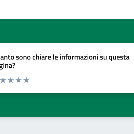
anto sono chiare le informazioni su questa
gina?
a da 1 a 5 stelle la pagina
ta 1 stelle su 5
Valuta 2 stelle su 5
Valuta 3 stelle su 5
Valuta 4 stelle su 5
Valuta 5 stelle su 5