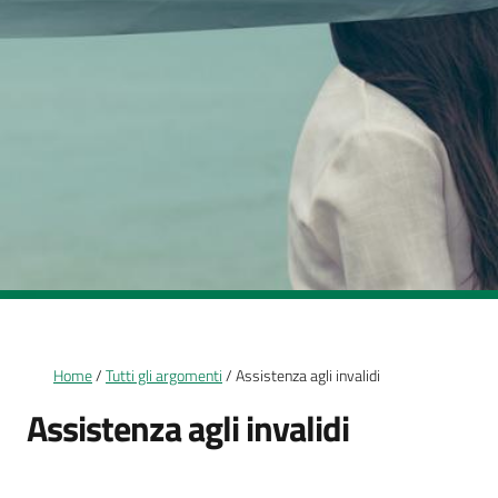
Briciole di pane
Home
Tutti gli argomenti
Assistenza agli invalidi
Assistenza agli invalidi
Dettagli della notizia