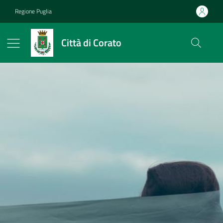
Vai ai contenuti
Vai al footer
Regione Puglia
Città di Corato