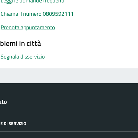
Leggi le domande frequenti
Chiama il numero 0809592111
Prenota appuntamento
blemi in città
Segnala disservizio
ato
E DI SERVIZIO