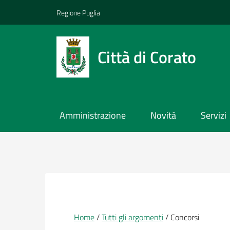
Vai ai contenuti
Vai al footer
Regione Puglia
Città di Corato
Amministrazione
Novità
Servizi
Briciole di pane
Home
Tutti gli argomenti
Concorsi