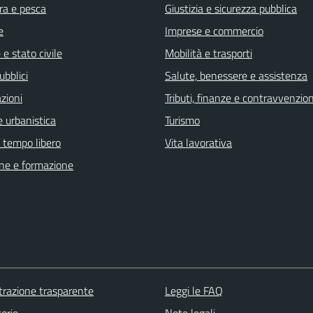
ra e pesca
Giustizia e sicurezza pubblica
e
Imprese e commercio
e stato civile
Mobilità e trasporti
ubblici
Salute, benessere e assistenza
zioni
Tributi, finanze e contravvenzion
 urbanistica
Turismo
e tempo libero
Vita lavorativa
ne e formazione
razione trasparente
Leggi le FAQ
orio
Note legali