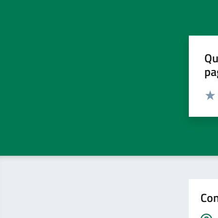
Qu
pa
Valut
Valu
Con