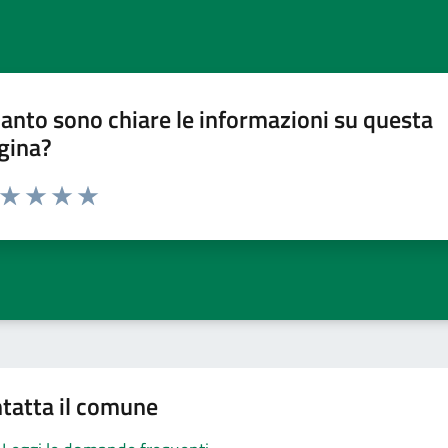
anto sono chiare le informazioni su questa
gina?
a da 1 a 5 stelle la pagina
ta 1 stelle su 5
Valuta 2 stelle su 5
Valuta 3 stelle su 5
Valuta 4 stelle su 5
Valuta 5 stelle su 5
tatta il comune