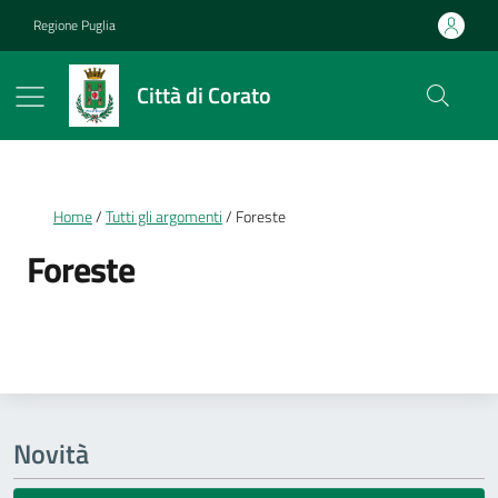
Vai ai contenuti
Vai al footer
Regione Puglia
Città di Corato
Briciole di pane
Home
Tutti gli argomenti
Foreste
Foreste
Dettagli della notizia
Novità