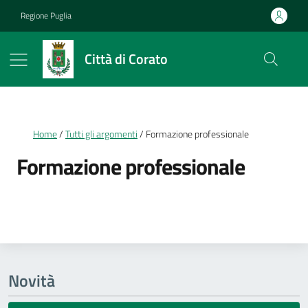
Vai ai contenuti
Vai al footer
Regione Puglia
Città di Corato
Briciole di pane
Home
Tutti gli argomenti
Formazione professionale
Formazione professionale
Dettagli della notizia
Novità