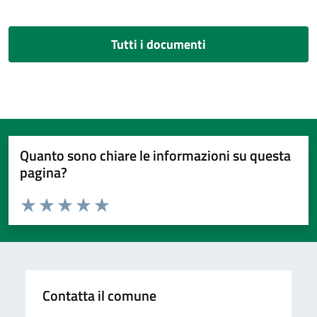
Tutti i documenti
Quanto sono chiare le informazioni su questa
pagina?
Valuta da 1 a 5 stelle la pagina
Valuta 1 stelle su 5
Valuta 2 stelle su 5
Valuta 3 stelle su 5
Valuta 4 stelle su 5
Valuta 5 stelle su 5
Contatta il comune