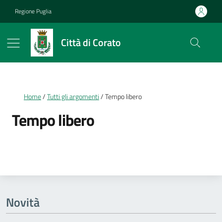
Vai ai contenuti
Vai al footer
Regione Puglia
Città di Corato
Briciole di pane
Home
Tutti gli argomenti
Tempo libero
Tempo libero
Dettagli della notizia
Novità