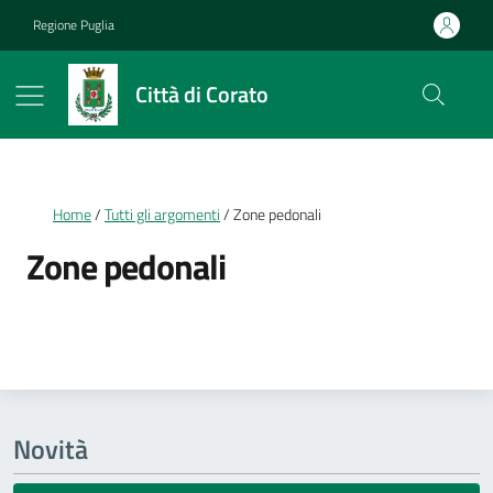
Vai ai contenuti
Vai al footer
Regione Puglia
Città di Corato
Briciole di pane
Home
Tutti gli argomenti
Zone pedonali
Zone pedonali
Dettagli della notizia
Novità