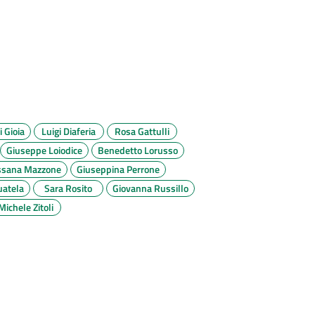
 Gioia
Luigi Diaferia
Rosa Gattulli
Giuseppe Loiodice
Benedetto Lorusso
ssana Mazzone
Giuseppina Perrone
uatela
Sara Rosito
Giovanna Russillo
Michele Zitoli