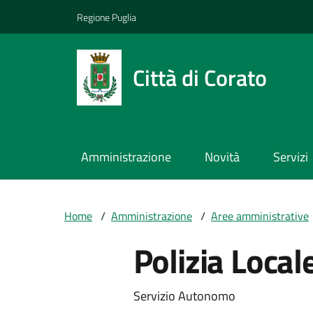
Vai ai contenuti
Vai al footer
Regione Puglia
Città di Corato
Amministrazione
Novità
Servizi
Home
/
Amministrazione
/
Aree amministrative
Polizia Local
Servizio Autonomo