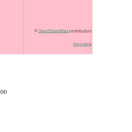
©
OpenStreetMap
contributors
Permalink
.00