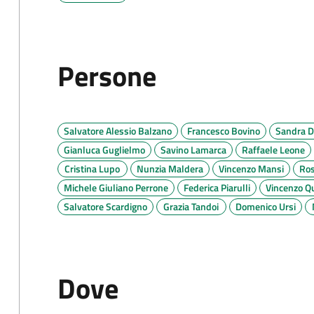
Persone
Salvatore Alessio Balzano
Francesco Bovino
Sandra Di
Gianluca Guglielmo
Savino Lamarca
Raffaele Leone
Cristina Lupo
Nunzia Maldera
Vincenzo Mansi
Ro
Michele Giuliano Perrone
Federica Piarulli
Vincenzo Q
Salvatore Scardigno
Grazia Tandoi
Domenico Ursi
Dove