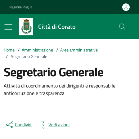
Vai ai contenuti
Vai al footer
Regione Puglia
Città di Corato
Home
/
Amministrazione
/
Aree amministrative
/
Segretario Generale
Segretario Generale
Attività di coordinamento dei dirigenti e responsabile
anticorruzione e trasparenza
Condividi
Vedi azioni