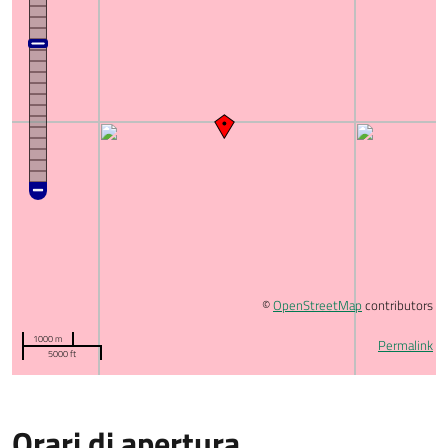
©
OpenStreetMap
contributors
1000 m
Permalink
5000 ft
Orari di apertura