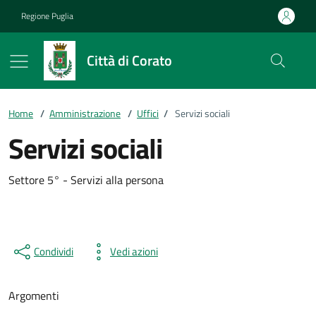
Vai ai contenuti
Vai al footer
Regione Puglia
Città di Corato
Home
/
Amministrazione
/
Uffici
/
Servizi sociali
Servizi sociali
Settore 5° - Servizi alla persona
Condividi
Vedi azioni
Argomenti