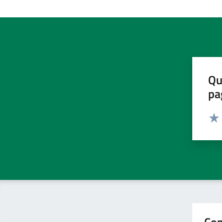
Qu
pa
Valut
Valu