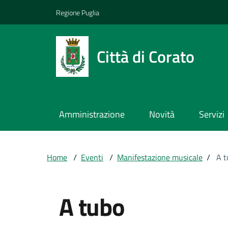
Vai ai contenuti
Vai al footer
Regione Puglia
Città di Corato
Amministrazione
Novità
Servizi
Home
/
Eventi
/
Manifestazione musicale
/
A t
A tubo