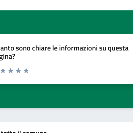
anto sono chiare le informazioni su questa
gina?
a da 1 a 5 stelle la pagina
ta 1 stelle su 5
Valuta 2 stelle su 5
Valuta 3 stelle su 5
Valuta 4 stelle su 5
Valuta 5 stelle su 5