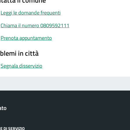
tatta il comune
Leggi le domande frequenti
Chiama il numero 0809592111
Prenota appuntamento
blemi in città
Segnala disservizio
ato
E DI SERVIZIO