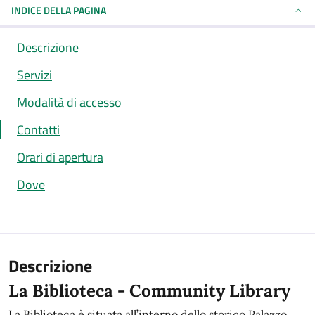
INDICE DELLA PAGINA
Descrizione
Servizi
Modalità di accesso
Contatti
Orari di apertura
Dove
Descrizione
La Biblioteca - Community Library
Descrizione estesa
La Biblioteca è situata all’interno dello storico Palazzo