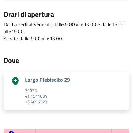
Orari di apertura
Orario per il pubblico
Dal Lunedì al Venerdì, dalle 9.00 alle 13.00 e dalle 16.00
alle 19.00.
Sabato dalle 9.00 alle 13.00.
Dove
Indirizzo
Largo Plebiscito 29
CAP
70033
GPS Latitude
41.1514634
GPS Longitude
16.4096323