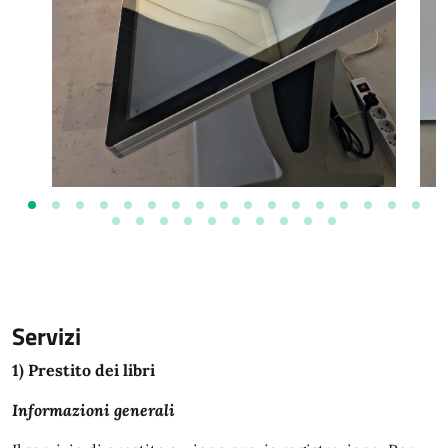
Servizi
Servizi presenti nel luogo
1) Prestito dei libri
Informazioni generali