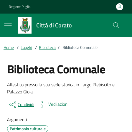
Vai ai contenuti
Vai al footer
Regione Puglia
Città di Corato
Home
/
Luoghi
/
Biblioteca
/
Biblioteca Comunale
Biblioteca Comunale
Dettagli della località
Descrizione breve
Allestito presso la sua sede storica in Largo Plebiscito e
Palazzo Gioia
Vedi azioni
Condividi
Argomenti
Patrimonio culturale