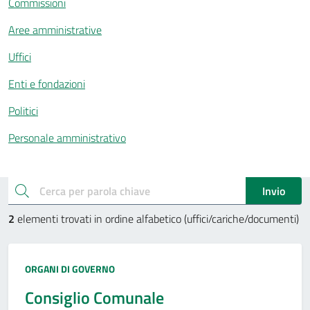
Commissioni
Aree amministrative
Uffici
Enti e fondazioni
Politici
Personale amministrativo
Esplora gli uffici e aree
cerca
Invio
2
elementi trovati in ordine alfabetico (uffici/cariche/documenti)
Tipo amministrazione:
ORGANI DI GOVERNO
Consiglio Comunale