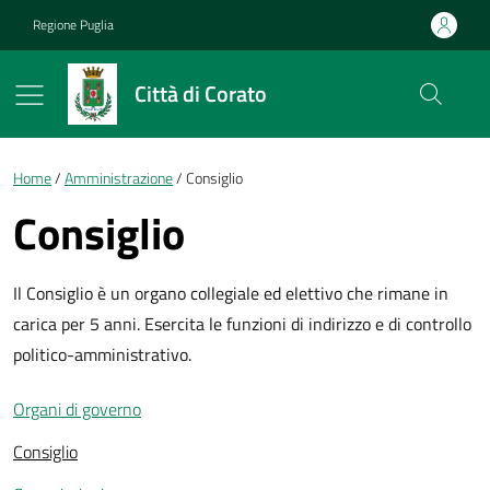
Vai ai contenuti
Vai al footer
Regione Puglia
Città di Corato
Briciole di pane
Home
Amministrazione
Consiglio
Consiglio
Il Consiglio è un organo collegiale ed elettivo che rimane in
carica per 5 anni. Esercita le funzioni di indirizzo e di controllo
politico-amministrativo.
Organi di governo
Consiglio