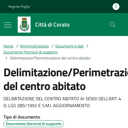
Vai ai contenuti
Vai al footer
Regione Puglia
Città di Corato
Home
/
Amministrazione
/
Documenti e dati
/
Documento (tecnico) di supporto
/
Delimitazione/Perimetrazione del centro abitato
Delimitazione/Perimetraz
del centro abitato
DELIMITAZIONE DEL CENTRO ABITATO AI SENSI DELL'ART. 4
D. LGS 285/1992 E S.M.I. AGGIORNAMENTO
Tipo di documento
:
Documento (tecnico) di supporto