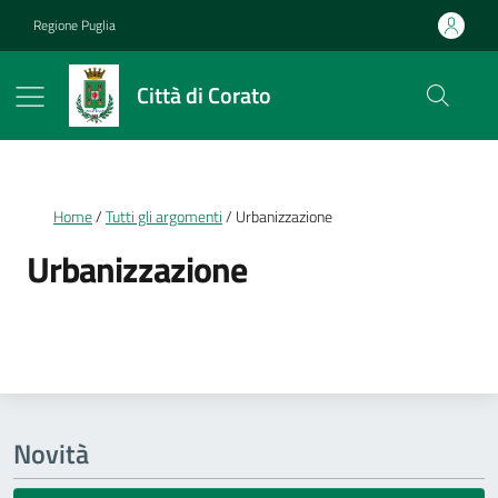
Vai ai contenuti
Vai al footer
Regione Puglia
Città di Corato
Briciole di pane
Home
Tutti gli argomenti
Urbanizzazione
Urbanizzazione
Dettagli della notizia
Novità