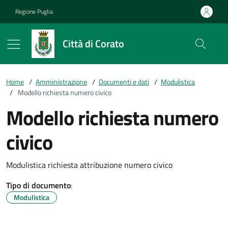
Vai ai contenuti
Vai al footer
Regione Puglia
Città di Corato
Home
/
Amministrazione
/
Documenti e dati
/
Modulistica
/
Modello richiesta numero civico
Modello richiesta numero
civico
Modulistica richiesta attribuzione numero civico
Tipo di documento
:
Modulistica