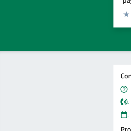
pa
Valut
Valu
Con
Pro