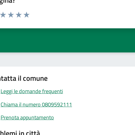
gina?
a da 1 a 5 stelle la pagina
ta 1 stelle su 5
Valuta 2 stelle su 5
Valuta 3 stelle su 5
Valuta 4 stelle su 5
Valuta 5 stelle su 5
tatta il comune
Leggi le domande frequenti
Chiama il numero 0809592111
Prenota appuntamento
blemi in città