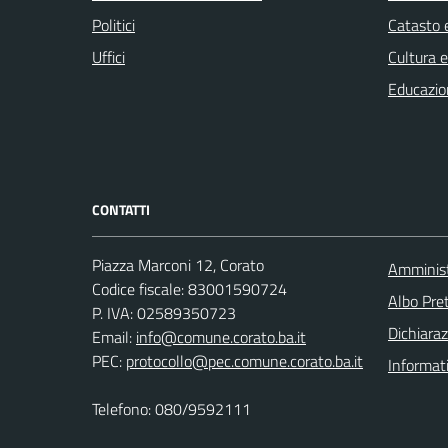
Politici
Catasto e
Uffici
Cultura 
Educazio
CONTATTI
Piazza Marconi 12, Corato
Amminist
Codice fiscale: 83001590724
Albo Pret
P. IVA: 02589350723
Dichiaraz
Email:
info@comune.corato.ba.it
PEC:
protocollo@pec.comune.corato.ba.it
Informat
Telefono: 080/9592111