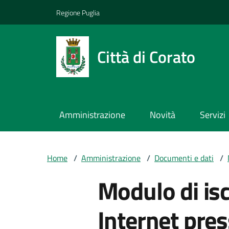
Vai ai contenuti
Vai al footer
Regione Puglia
Città di Corato
Amministrazione
Novità
Servizi
Home
/
Amministrazione
/
Documenti e dati
/
Modulo di isc
Internet pres