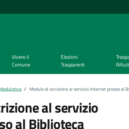
Vivere il
Elezioni
Trasp
Comune
Trasparenti
Rifiuti
Modulistica
/
Modulo di iscrizione al servizio Internet presso al
rizione al servizio
so al Biblioteca