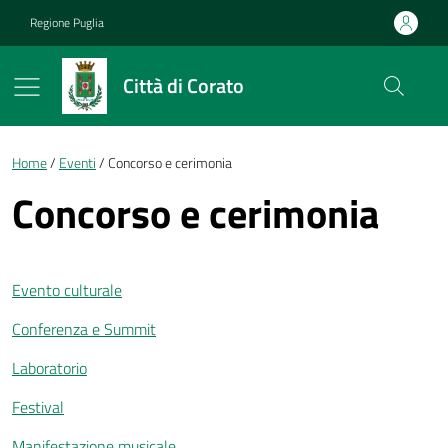
Vai ai contenuti
Vai al footer
Regione Puglia
Città di Corato
Briciole di pane
Home
Eventi
Concorso e cerimonia
Concorso e cerimonia
Evento culturale
Conferenza e Summit
Laboratorio
Festival
Manifestazione musicale