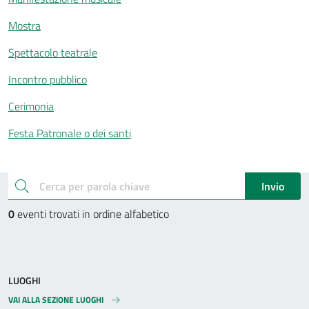
Mostra
Spettacolo teatrale
Incontro pubblico
Cerimonia
Festa Patronale o dei santi
Esplora gli eventi
cerca
Invio
0
eventi trovati in ordine alfabetico
LUOGHI
VAI ALLA SEZIONE LUOGHI