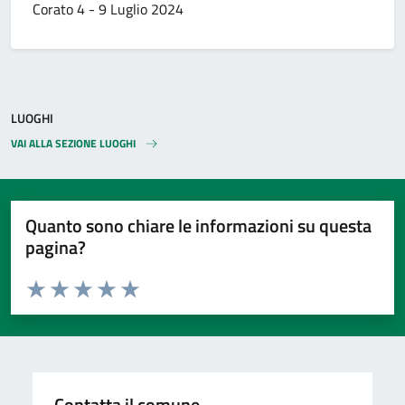
Corato 4 - 9 Luglio 2024
LUOGHI
VAI ALLA SEZIONE LUOGHI
Quanto sono chiare le informazioni su questa
pagina?
Valuta da 1 a 5 stelle la pagina
Valuta 1 stelle su 5
Valuta 2 stelle su 5
Valuta 3 stelle su 5
Valuta 4 stelle su 5
Valuta 5 stelle su 5
Contatta il comune