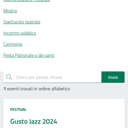
Mostra
Spettacolo teatrale
Incontro pubblico
Cerimonia
Festa Patronale o dei santi
Esplora gli eventi
cerca
Invio
1
eventi trovati in ordine alfabetico
Tipo:
FESTIVAL
Gusto Jazz 2024