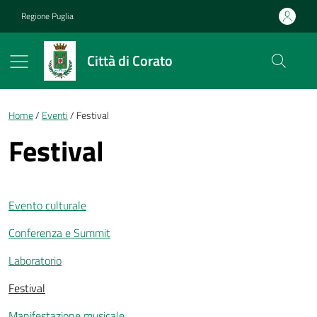
Vai ai contenuti
Vai al footer
Regione Puglia
Città di Corato
Briciole di pane
Home
Eventi
Festival
Festival
Evento culturale
Conferenza e Summit
Laboratorio
Festival
Manifestazione musicale