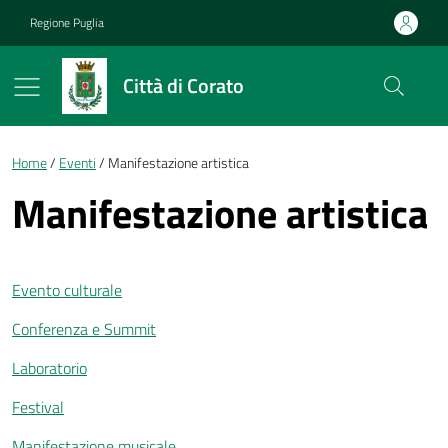
Vai ai contenuti
Vai al footer
Regione Puglia
Città di Corato
Briciole di pane
Home
Eventi
Manifestazione artistica
Manifestazione artistica
Evento culturale
Conferenza e Summit
Laboratorio
Festival
Manifestazione musicale