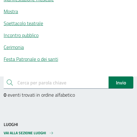
Mostra
Spettacolo teatrale
Incontro pubblico
Cerimonia
Festa Patronale o dei santi
Esplora gli eventi
cerca
Invio
0
eventi trovati in ordine alfabetico
LUOGHI
VAI ALLA SEZIONE LUOGHI