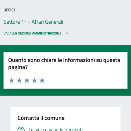
UFFICI
Settore 1° - Affari Generali
VAI ALLA SEZIONE AMMINISTRAZIONE
Quanto sono chiare le informazioni su questa
pagina?
Valuta da 1 a 5 stelle la pagina
Valuta 1 stelle su 5
Valuta 2 stelle su 5
Valuta 3 stelle su 5
Valuta 4 stelle su 5
Valuta 5 stelle su 5
Contatta il comune
Leggi le domande frequenti