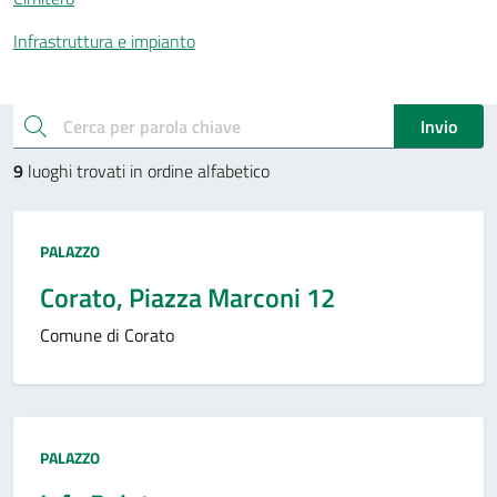
Infrastruttura e impianto
Esplora i luoghi
cerca
Invio
9
luoghi trovati in ordine alfabetico
Tipo:
PALAZZO
Corato, Piazza Marconi 12
Comune di Corato
Tipo:
PALAZZO