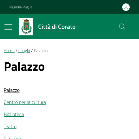
Vai ai contenuti
Vai al footer
Regione Puglia
Città di Corato
Briciole di pane
Home
Luoghi
Palazzo
Palazzo
Palazzo
Centro per la cultura
Biblioteca
Teatro
Cimitero