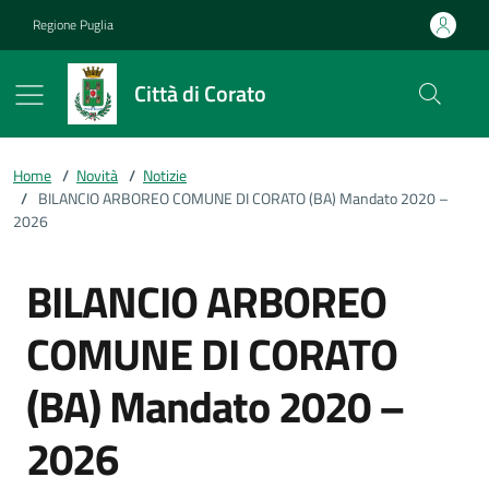
Vai ai contenuti
Vai al footer
Regione Puglia
Città di Corato
Home
/
Novità
/
Notizie
/
BILANCIO ARBOREO COMUNE DI CORATO (BA) Mandato 2020 –
2026
BILANCIO ARBOREO
COMUNE DI CORATO
(BA) Mandato 2020 –
2026