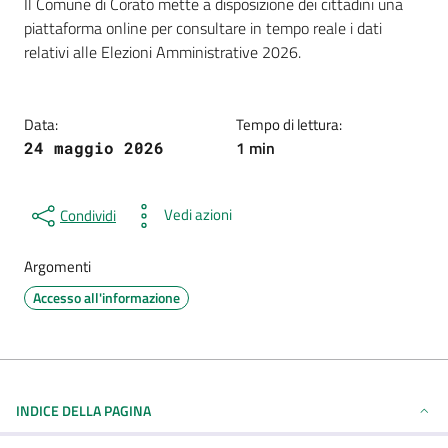
Dettagli della notizia
Il Comune di Corato mette a disposizione dei cittadini una
piattaforma online per consultare in tempo reale i dati
relativi alle Elezioni Amministrative 2026.
Data:
Tempo di lettura:
1 min
24 maggio 2026
Vedi azioni
Condividi
Argomenti
Accesso all'informazione
INDICE DELLA PAGINA