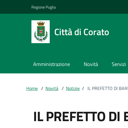
Vai ai contenuti
Vai al footer
Regione Puglia
Città di Corato
Amministrazione
Novità
Servizi
Home
/
Novità
/
Notizie
/
IL PREFETTO DI BAR
IL PREFETTO DI 