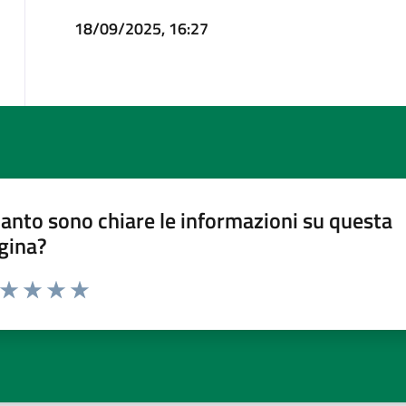
18/09/2025, 16:27
anto sono chiare le informazioni su questa
gina?
a da 1 a 5 stelle la pagina
ta 1 stelle su 5
Valuta 2 stelle su 5
Valuta 3 stelle su 5
Valuta 4 stelle su 5
Valuta 5 stelle su 5