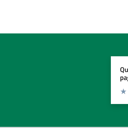
Qu
pa
Valut
Valu