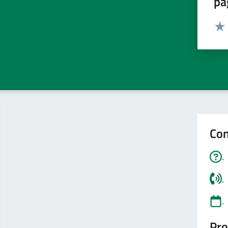
pa
Valut
Valu
Con
Pro