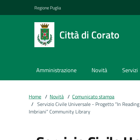
Vai ai contenuti
Vai al footer
Regione Puglia
Città di Corato
Amministrazione
Novità
Servizi
Home
/
Novità
/
Comunicato stampa
/
Servizio Civile Universale - Progetto “In Reading 
Imbriani” Community Library