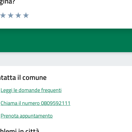
gina?
a da 1 a 5 stelle la pagina
ta 1 stelle su 5
Valuta 2 stelle su 5
Valuta 3 stelle su 5
Valuta 4 stelle su 5
Valuta 5 stelle su 5
tatta il comune
Leggi le domande frequenti
Chiama il numero 0809592111
Prenota appuntamento
blemi in città