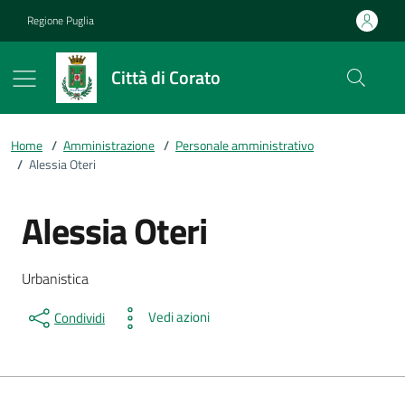
Vai ai contenuti
Vai al footer
Regione Puglia
Città di Corato
Home
/
Amministrazione
/
Personale amministrativo
/
Alessia Oteri
Alessia Oteri
Dettagli della persona
Descrizione breve
Urbanistica
Vedi azioni
Condividi