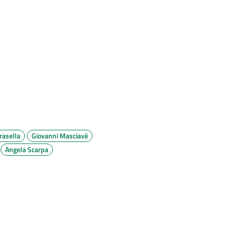
rasella
Giovanni Masciavè
Angela Scarpa