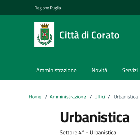
Vai ai contenuti
Vai al footer
Regione Puglia
Città di Corato
Amministrazione
Novità
Servizi
Home
/
Amministrazione
/
Uffici
/
Urbanistica
Urbanistica
Settore 4° - Urbanistica