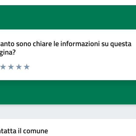
anto sono chiare le informazioni su questa
gina?
a da 1 a 5 stelle la pagina
ta 1 stelle su 5
Valuta 2 stelle su 5
Valuta 3 stelle su 5
Valuta 4 stelle su 5
Valuta 5 stelle su 5
tatta il comune