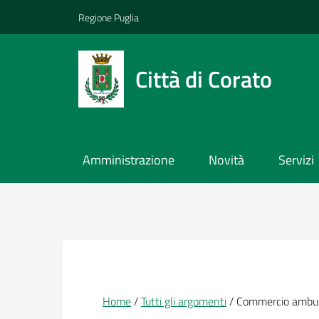
Vai ai contenuti
Vai al footer
Regione Puglia
Città di Corato
Amministrazione
Novità
Servizi
Briciole di pane
Home
Tutti gli argomenti
Commercio ambu