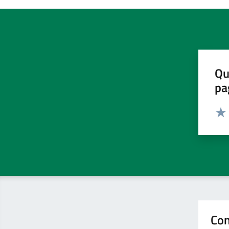
Qu
pa
Valut
Valu
Con