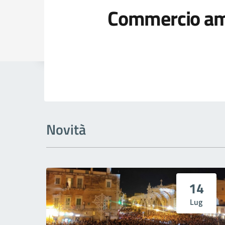
Commercio am
Dettagli della
Novità
14
Lug