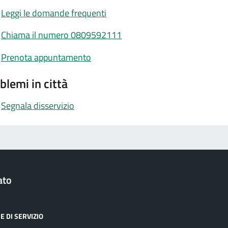
Leggi le domande frequenti
Chiama il numero 0809592111
Prenota appuntamento
blemi in città
Segnala disservizio
ato
E DI SERVIZIO