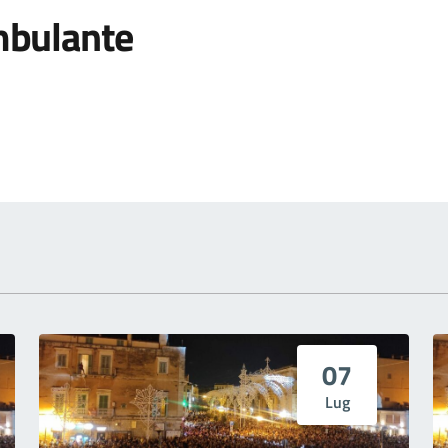
bulante
 notizia
07
Lug