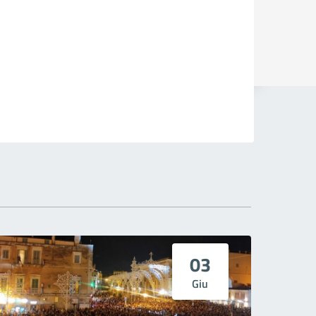
03
Giu