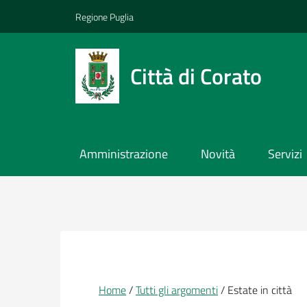
Vai ai contenuti
Vai al footer
Regione Puglia
Città di Corato
Amministrazione
Novità
Servizi
Briciole di pane
Home
Tutti gli argomenti
Estate in città