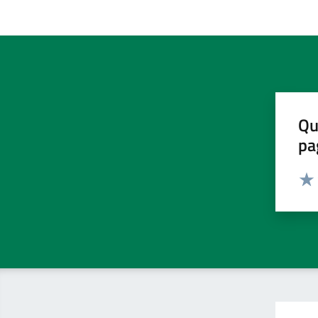
Qu
pa
Valut
Valu