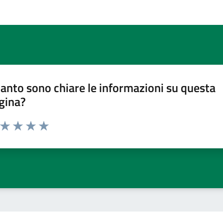
anto sono chiare le informazioni su questa
gina?
a da 1 a 5 stelle la pagina
ta 1 stelle su 5
Valuta 2 stelle su 5
Valuta 3 stelle su 5
Valuta 4 stelle su 5
Valuta 5 stelle su 5