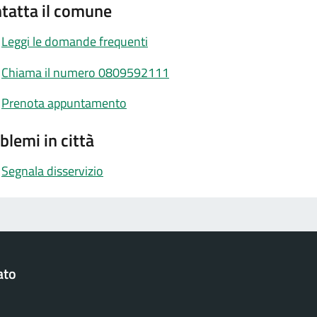
tatta il comune
Leggi le domande frequenti
Chiama il numero 0809592111
Prenota appuntamento
blemi in città
Segnala disservizio
ato