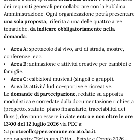
dei requisiti generali per collaborare con la Pubblica
Amministrazione. Ogni organizzazione potrà presentare
una sola proposta
, riferita a una delle quattro aree
tematiche,
da indicare obbligatoriamente nella
domanda
:
Area A
: spettacolo dal vivo, arti di strada, mostre,
conferenze, ecc.
Area B
: animazione e attività creative per bambini e
famiglie.
Area C
: esibizioni musicali (singoli o gruppi).
Area D
: attività ludico-sportive e ricreative.
Le
domande di partecipazione
, redatte su apposita
modulistica e corredate dalla documentazione richiesta
(progetto, statuto, piano finanziario, tracciabilità dei
flussi), dovranno essere inviate
entro e non oltre le ore
13:00 del 12 luglio 2026
via PEC a:
📧
protocollo@pec.comune.corato.ba.it
con oggetto:
“Sei la mia Città – Estate a Corato 2026 –