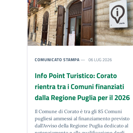
TIPO NOTIZIA:
COMUNICATO STAMPA
06 LUG 2026
Info Point Turistico: Corato
rientra tra i Comuni finanziati
dalla Regione Puglia per il 2026
Descrizione breve
Il Comune di Corato è tra gli 85 Comuni
pugliesi ammessi al finanziamento previsto
dall'Avviso della Regione Puglia dedicato al
potenziamento e alla qualificazione degli