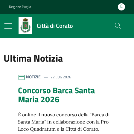
Vai ai contenuti
Vai al footer
Regione Puglia
Città di Corato
Ultima Notizia
riferimento blocco
Città di Corato
Contenuti in evidenza
NOTIZIE
22 LUG 2026
Concorso Barca Santa
Maria 2026
È online il nuovo concorso della “Barca di
Santa Maria” in collaborazione con la Pro
Loco Quadratum e la Città di Corato.