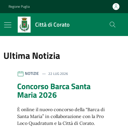
Vai ai contenuti
Vai al footer
Regione Puglia
Città di Corato
Ultima Notizia
riferimento blocco
Città di Corato
Contenuti in evidenza
NOTIZIE
22 LUG 2026
Concorso Barca Santa
Maria 2026
È online il nuovo concorso della “Barca di
Santa Maria” in collaborazione con la Pro
Loco Quadratum e la Città di Corato.