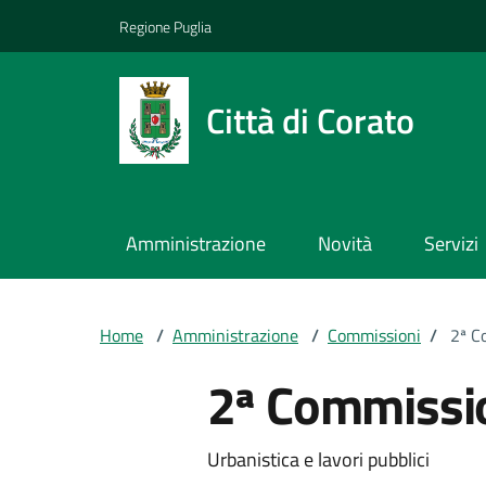
Vai ai contenuti
Vai al footer
Regione Puglia
Città di Corato
Amministrazione
Novità
Servizi
Home
/
Amministrazione
/
Commissioni
/
2ª C
2ª Commissi
Urbanistica e lavori pubblici