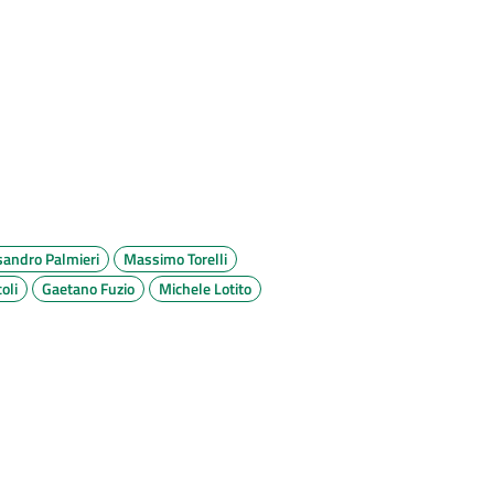
sandro Palmieri
Massimo Torelli
oli
Gaetano Fuzio
Michele Lotito