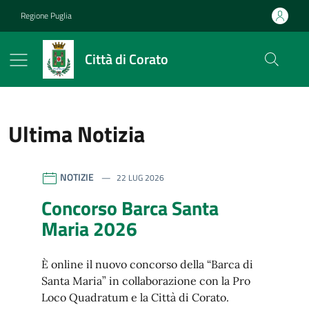
Vai ai contenuti
Vai al footer
Regione Puglia
Città di Corato
Ultima Notizia
riferimento blocco
Città di Corato
Contenuti in evidenza
NOTIZIE
22 LUG 2026
Concorso Barca Santa
Maria 2026
È online il nuovo concorso della “Barca di
Santa Maria” in collaborazione con la Pro
Loco Quadratum e la Città di Corato.