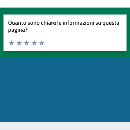
Quanto sono chiare le informazioni su questa
pagina?
Valuta da 1 a 5 stelle la pagina
Valuta 1 stelle su 5
Valuta 2 stelle su 5
Valuta 3 stelle su 5
Valuta 4 stelle su 5
Valuta 5 stelle su 5