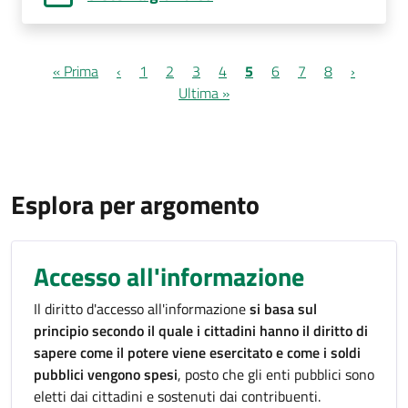
Paginazione
Prima pagina
Pagina precedente
Page
Page
Page
Page
Pagina attuale
Page
Page
Page
Pagina su
« Prima
‹
1
2
3
4
5
6
7
8
›
Ultima pagina
Ultima »
Esplora per argomento
Accesso all'informazione
Il diritto d'accesso all'informazione
si basa sul
principio secondo il quale i cittadini hanno il diritto di
sapere come il potere viene esercitato e come i soldi
pubblici vengono spesi
, posto che gli enti pubblici sono
eletti dai cittadini e sostenuti dai contribuenti.